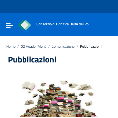
Vai ai contenuti
Vai al menu di navigazione
Vai al footer
Consorzio di Bonifica Delta del Po
Attiva / disattiva la navigazione
Home
/
02 Header Menù
/
Comunicazione
/
Pubblicazioni
Pubblicazioni