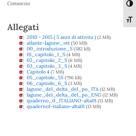
Consorzio
Attiva
Attiva
Allegati
2010 - 2015 ( 5 anni di attivita )
(2 MB)
atlante-lagune_ott
(50 MB)
00_introduzione_S
(582 kB)
01_capitolo_1_S
(4 MB)
02_capitolo_2_S
(6 MB)
03_capitolo_3_S
(4 MB)
Capitolo 4
(7 MB)
05_capitolo_5S
(796 kB)
06_captiolo_6_S
(3 MB)
lagune_del_delta_del_po_ITA
(12 MB)
lagune_del_delta_del_po_ENG
(12 MB)
quaderno_0_ITALIANO-alta01
(13 MB)
quaderno1-italiano-alta01
(13 MB)