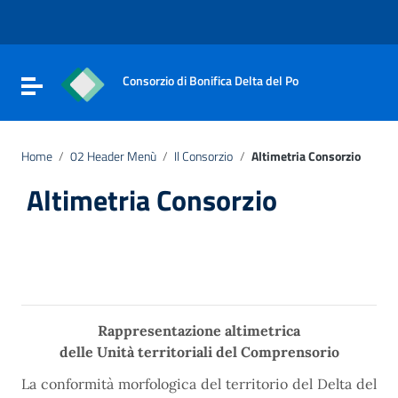
Vai ai contenuti
Vai al menu di navigazione
Vai al footer
Consorzio di Bonifica Delta del Po
Attiva / disattiva la navigazione
Home
/
02 Header Menù
/
Il Consorzio
/
Altimetria Consorzio
Altimetria Consorzio
Rappresentazione altimetrica
delle Unità territoriali del Comprensorio
La conformità morfologica del territorio del Delta del