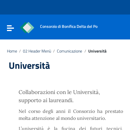
Vai ai contenuti
Vai al menu di navigazione
Vai al footer
Consorzio di Bonifica Delta del Po
Attiva / disattiva la navigazione
Home
/
02 Header Menù
/
Comunicazione
/
Università
Università
Collaborazioni con le Università,
supporto ai laureandi.
Nel corso degli anni il Consorzio ha prestato
molta attenzione al mondo universitario.
L’università è la fucina dei futuri tecnici,