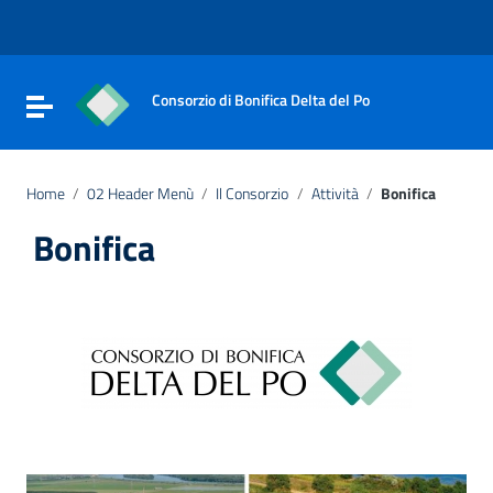
Vai ai contenuti
Vai al menu di navigazione
Vai al footer
Consorzio di Bonifica Delta del Po
Attiva / disattiva la navigazione
Home
/
02 Header Menù
/
Il Consorzio
/
Attività
/
Bonifica
Bonifica