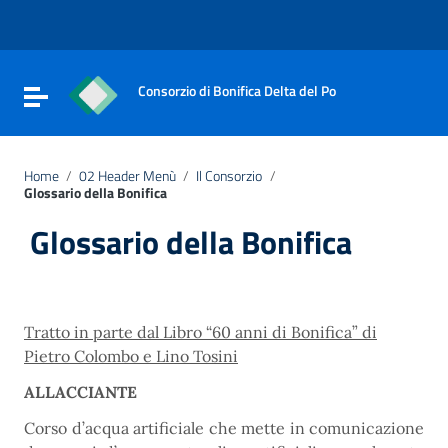
Vai ai contenuti
Vai al menu di navigazione
Vai al footer
Consorzio di Bonifica Delta del Po
Attiva / disattiva la navigazione
Home
/
02 Header Menù
/
Il Consorzio
/
Glossario della Bonifica
Glossario della Bonifica
Tratto in parte dal Libro “60 anni di Bonifica” di
Pietro Colombo e Lino Tosini
ALLACCIANTE
Corso d’acqua artificiale che mette in comunicazione