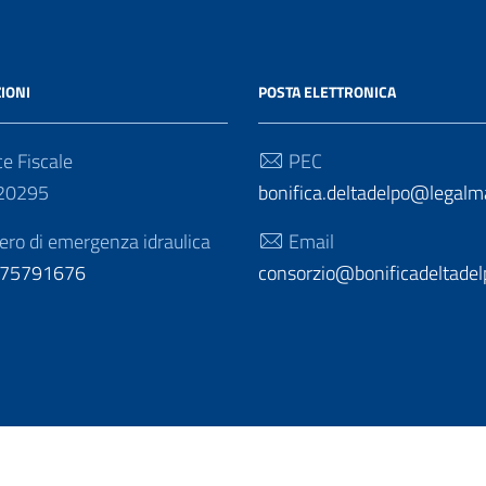
IONI
POSTA ELETTRONICA
e Fiscale
PEC
20295
bonifica.deltadelpo@legalmai
o di emergenza idraulica
Email
275791676
consorzio@bonificadeltadelp