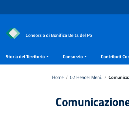
Vai ai contenuti
Vai al menu di navigazione
Vai al footer
Consorzio di Bonifica Delta del Po
Storia del Territorio
Consorzio
Contributi Con
Home
/
02 Header Menù
/
Comunica
Comunicazion