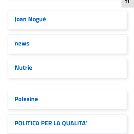
Attiva
Joan Noguè
news
Nutrie
Polesine
POLITICA PER LA QUALITA’