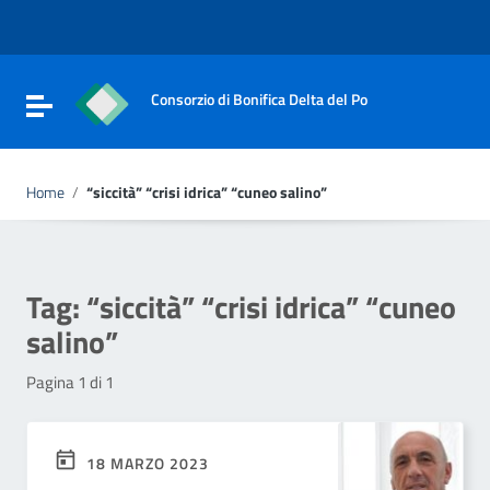
Vai ai contenuti
Vai al menu di navigazione
Vai al footer
Consorzio di Bonifica Delta del Po
Attiva / disattiva la navigazione
Home
/
“siccità” “crisi idrica” “cuneo salino”
Tag:
“siccità” “crisi idrica” “cuneo
salino”
Pagina 1 di 1
18 MARZO 2023