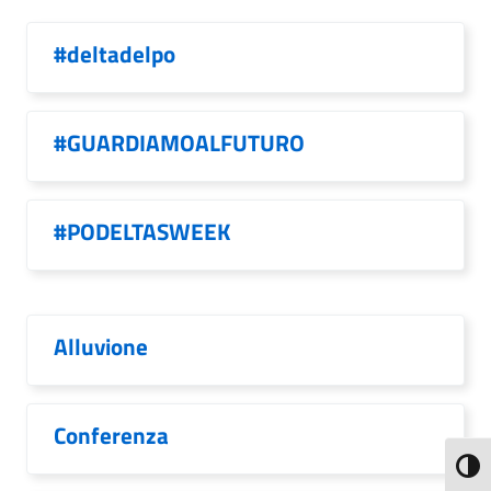
#deltadelpo
#GUARDIAMOALFUTURO
#PODELTASWEEK
Alluvione
Conferenza
Attiva