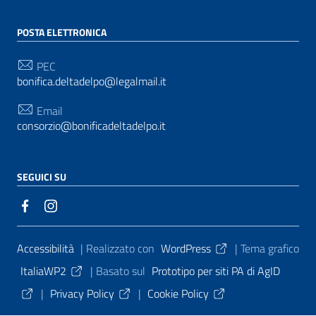
POSTA ELETTRONICA
PEC
bonifica.deltadelpo@legalmail.it
Email
consorzio@bonificadeltadelpo.it
SEGUICI SU
Sezione Link Utili
Accessibilità
| Realizzato con
WordPress
|
Tema grafico
ItaliaWP2
| Basato sul
Prototipo per siti PA di AgID
|
Privacy Policy
|
Cookie Policy