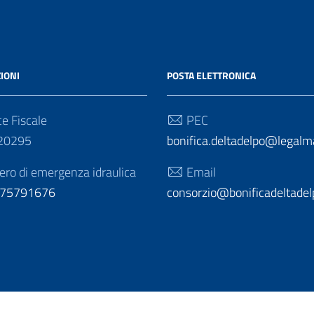
IONI
POSTA ELETTRONICA
e Fiscale
PEC
20295
bonifica.deltadelpo@legalmai
o di emergenza idraulica
Email
275791676
consorzio@bonificadeltadelp