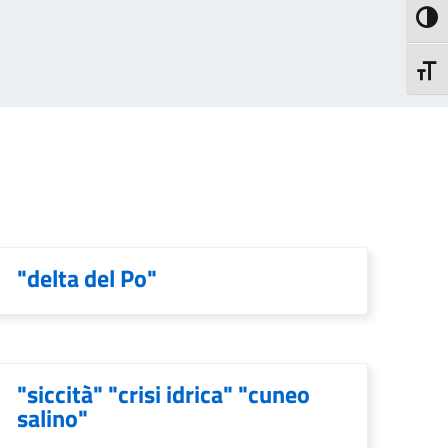
Attiva
Attiva
"delta del Po"
"siccità" "crisi idrica" "cuneo
salino"