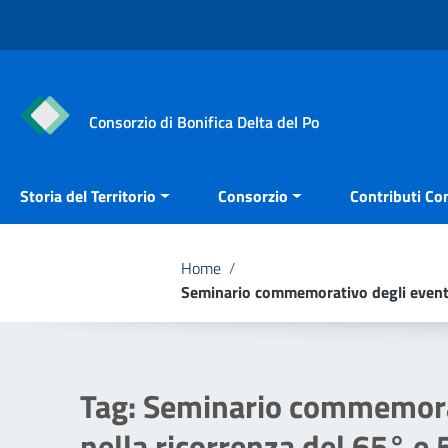
Vai ai contenuti
Vai al menu di navigazione
Vai al footer
Consorzio di Bonifica Delta del Po
Storia del Territorio
Consorzio
Contributi Con
Home
/
Seminario commemorativo degli eventi 
Tag:
Seminario commemorati
nella ricorrenza del 65° e