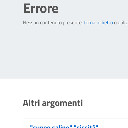
Errore
Nessun contenuto presente,
torna indietro
o utili
Altri argomenti
"cuneo salino" "siccità"