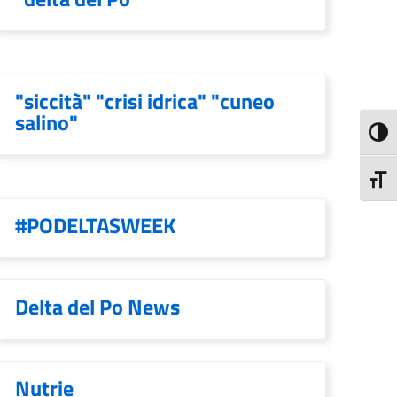
"siccità" "crisi idrica" "cuneo
salino"
Attiva
Attiva
#PODELTASWEEK
Delta del Po News
Nutrie