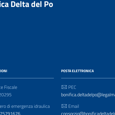
ica Delta del Po
IONI
POSTA ELETTRONICA
e Fiscale
PEC
20295
bonifica.deltadelpo@legalmai
o di emergenza idraulica
Email
275791676
consorzio@bonificadeltadelp