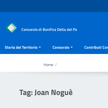
Vai ai contenuti
Vai al menu di navigazione
Vai al footer
Consorzio di Bonifica Delta del Po
Storia del Territorio
Consorzio
Contributi Con
Home
/
Tag:
Joan Noguè