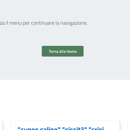
zza il menu per continuare la navigazione.
Torna alla Home
"cuneo salino" "siccità" "crisi