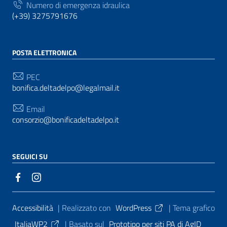
Numero di emergenza idraulica
(+39) 3275791676
POSTA ELETTRONICA
PEC
bonifica.deltadelpo@legalmail.it
Email
consorzio@bonificadeltadelpo.it
SEGUICI SU
Sezione Link Utili
Accessibilità
| Realizzato con
WordPress
|
Tema grafico
ItaliaWP2
| Basato sul
Prototipo per siti PA di AgID