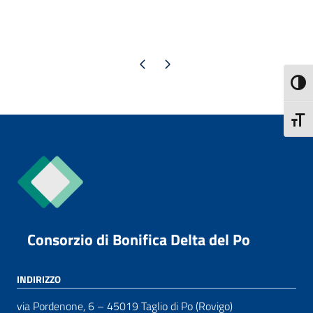
Pagina precedente
Pagina successiva
Attiva
Attiva
Consorzio di Bonifica Delta del Po
INDIRIZZO
via Pordenone, 6 – 45019 Taglio di Po (Rovigo)