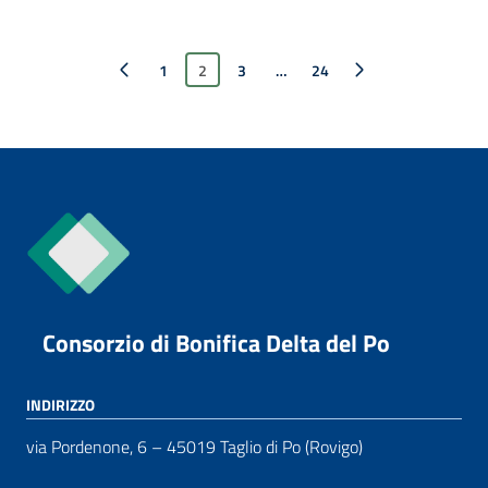
Pagina precedente
1
2
3
…
Pagina successiva
24
Consorzio di Bonifica Delta del Po
INDIRIZZO
via Pordenone, 6 – 45019 Taglio di Po (Rovigo)