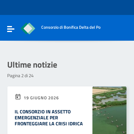
Vai ai contenuti
Vai al menu di navigazione
Vai al footer
Consorzio di Bonifica Delta del Po
Attiva / disattiva la navigazione
Ultime notizie
Pagina 2 di 24
19 GIUGNO 2026
IL CONSORZIO IN ASSETTO
EMERGENZIALE PER
FRONTEGGIARE LA CRISI IDRICA