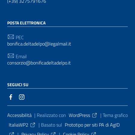
(+39) 3275791676
POSTA ELETTRONICA
PEC
bonifica.deltadelpo@legalmail.it
Email
consorzio@bonificadeltadelpo.it
SEGUICI SU
Sezione Link Utili
Accessibilità
| Realizzato con
WordPress
|
Tema grafico
ItaliaWP2
| Basato sul
Prototipo per siti PA di AgID
|
Privacy Policy
|
Cookie Policy