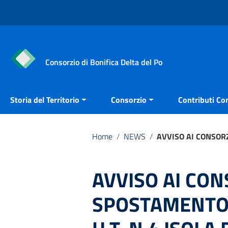
Vai ai contenuti
Vai al menu di navigazione
Vai al footer
Consorzio di Bonifica Delta del Po
Storia del Territorio
Consorzio
Contributi Con
Home
/
NEWS
/
AVVISO AI CONSORZ
AVVISO AI CON
SPOSTAMENTO 