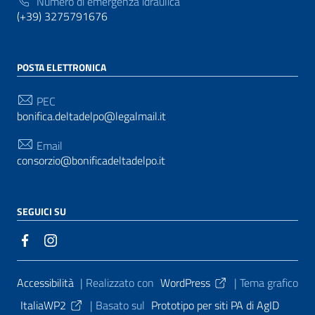
Numero di emergenza idraulica
(+39) 3275791676
POSTA ELETTRONICA
PEC
bonifica.deltadelpo@legalmail.it
Email
consorzio@bonificadeltadelpo.it
SEGUICI SU
Sezione Link Utili
Accessibilità
| Realizzato con
WordPress
|
Tema grafico
ItaliaWP2
| Basato sul
Prototipo per siti PA di AgID