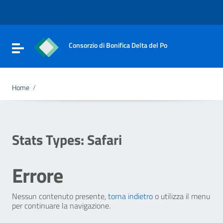
Vai ai contenuti
Vai al menu di navigazione
Vai al footer
Consorzio di Bonifica Delta del Po
Attiva / disattiva la navigazione
Home
/
Stats Types:
Safari
Errore
Nessun contenuto presente,
torna indietro
o utilizza il menu
per continuare la navigazione.