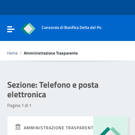
Vai ai contenuti
Vai al menu di navigazione
Vai al footer
Consorzio di Bonifica Delta del Po
Attiva / disattiva la navigazione
Home
/
Amministrazione Trasparente
Sezione:
Telefono e posta
elettronica
Pagina 1 di 1
AMMINISTRAZIONE TRASPARENTE