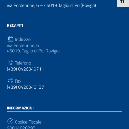
Attiva
via Pordenone, 6 – 45019 Taglio di Po (Rovigo)
RECAPITI
Indirizzo
via Pordenone, 6
45019, Taglio di Po (Rovigo)
Telefono
(+39) 0426349711
Fax
(+39) 0426346137
INFORMAZIONI
Codice Fiscale
90014820295