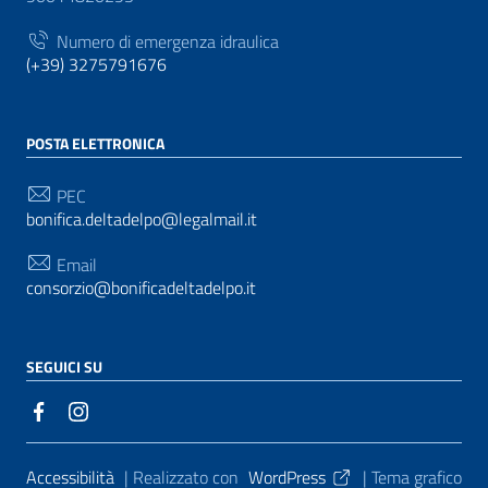
Numero di emergenza idraulica
(+39) 3275791676
POSTA ELETTRONICA
PEC
bonifica.deltadelpo@legalmail.it
Email
consorzio@bonificadeltadelpo.it
SEGUICI SU
Sezione Link Utili
Accessibilità
| Realizzato con
WordPress
|
Tema grafico