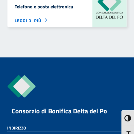
Telefono e posta elettronica
LEGGI DI PIÙ
Consorzio di Bonifica Delta del Po
Attiva
INDIRIZZO