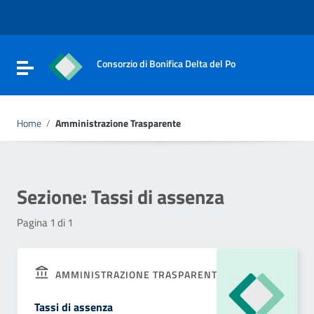
Vai ai contenuti
Vai al menu di navigazione
Vai al footer
Consorzio di Bonifica Delta del Po
Attiva / disattiva la navigazione
Home
/
Amministrazione Trasparente
Sezione:
Tassi di assenza
Pagina 1 di 1
AMMINISTRAZIONE TRASPARENTE
Tassi di assenza