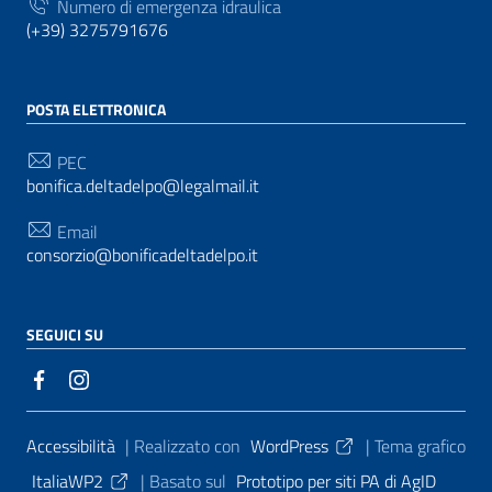
Numero di emergenza idraulica
(+39) 3275791676
POSTA ELETTRONICA
PEC
bonifica.deltadelpo@legalmail.it
Email
consorzio@bonificadeltadelpo.it
SEGUICI SU
Sezione Link Utili
Accessibilità
| Realizzato con
WordPress
|
Tema grafico
ItaliaWP2
| Basato sul
Prototipo per siti PA di AgID