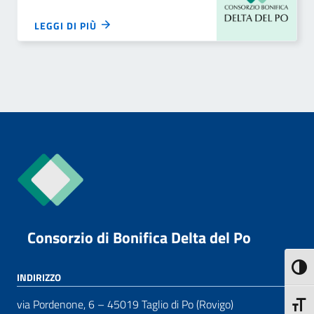
LEGGI DI PIÙ
Consorzio di Bonifica Delta del Po
Attiva
INDIRIZZO
via Pordenone, 6 – 45019 Taglio di Po (Rovigo)
Attiva