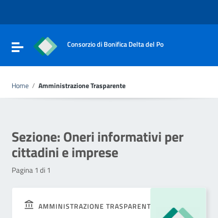
Vai ai contenuti
Vai al menu di navigazione
Vai al footer
Consorzio di Bonifica Delta del Po
Attiva / disattiva la navigazione
Home
/
Amministrazione Trasparente
Sezione:
Oneri informativi per
cittadini e imprese
Pagina 1 di 1
AMMINISTRAZIONE TRASPARENTE