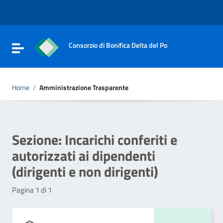
Vai ai contenuti
Vai al menu di navigazione
Vai al footer
Consorzio di Bonifica Delta del Po
Attiva / disattiva la navigazione
Home
/
Amministrazione Trasparente
Sezione:
Incarichi conferiti e
autorizzati ai dipendenti
(dirigenti e non dirigenti)
Pagina 1 di 1