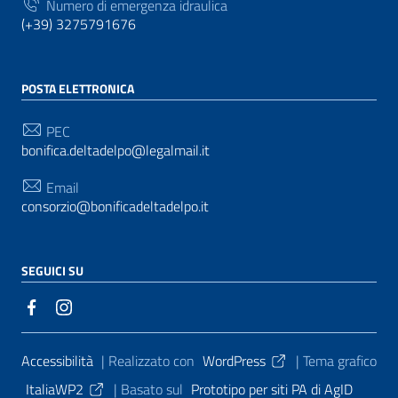
Numero di emergenza idraulica
(+39) 3275791676
POSTA ELETTRONICA
PEC
bonifica.deltadelpo@legalmail.it
Email
consorzio@bonificadeltadelpo.it
SEGUICI SU
Sezione Link Utili
Accessibilità
| Realizzato con
WordPress
|
Tema grafico
ItaliaWP2
| Basato sul
Prototipo per siti PA di AgID