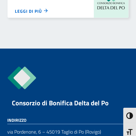
LEGGI DI PIÙ
Consorzio di Bonifica Delta del Po
Attiva
INDIRIZZO
via Pordenone, 6 – 45019 Taglio di Po (Rovigo)
Attiva