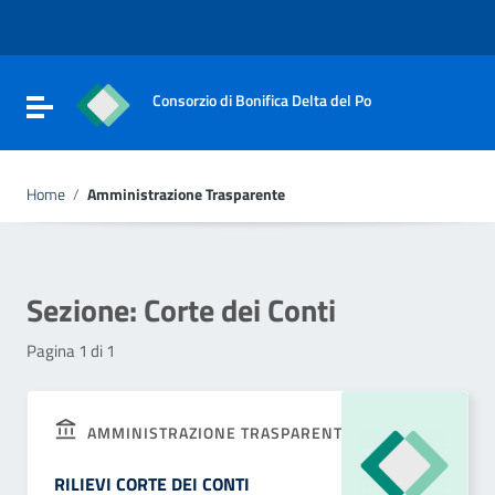
Vai ai contenuti
Vai al menu di navigazione
Vai al footer
Consorzio di Bonifica Delta del Po
Attiva / disattiva la navigazione
Home
/
Amministrazione Trasparente
Sezione:
Corte dei Conti
Pagina 1 di 1
AMMINISTRAZIONE TRASPARENTE
RILIEVI CORTE DEI CONTI