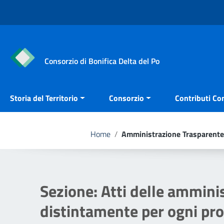
Vai ai contenuti
Vai al menu di navigazione
Vai al footer
Consorzio di Bonifica Delta del Po
Storia del Territorio
Consorzio
Contributi Con
Home
/
Amministrazione Trasparente
Sezione:
Atti delle amminis
distintamente per ogni pr