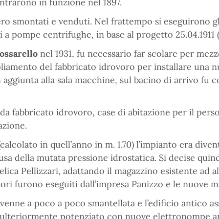
ntrarono in funzione nel 1897.
o smontati e venduti. Nel frattempo si eseguirono gli
 a pompe centrifughe, in base al progetto 25.04.1911 
ossarello
nel 1931, fu necessario far scolare per mezzo
mpliamento del fabbricato idrovoro per installare una
n aggiunta alla sala macchine, sul bacino di arrivo fu
da fabbricato idrovoro, case di abitazione per il pers
azione.
lcolato in quell’anno in m. 1.70) l’impianto era diventa
ausa della mutata pressione idrostatica. Si decise quin
 elica Pellizzari, adattando il magazzino esistente ad
lavori furono eseguiti dall’impresa Panizzo e le nuove m
venne a poco a poco smantellata e l’edificio antico as
u ulteriormente potenziato con nuove elettropompe a