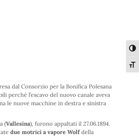
Attiva
Attiva
resa dal Consorzio per la Bonifica Polesana
ili perché l’escavo del nuovo canale aveva
ima le nuove macchine in destra e sinistra
a (
Vallesina
), furono appaltati il 27.06.1894.
late
due motrici a vapore Wolf
della