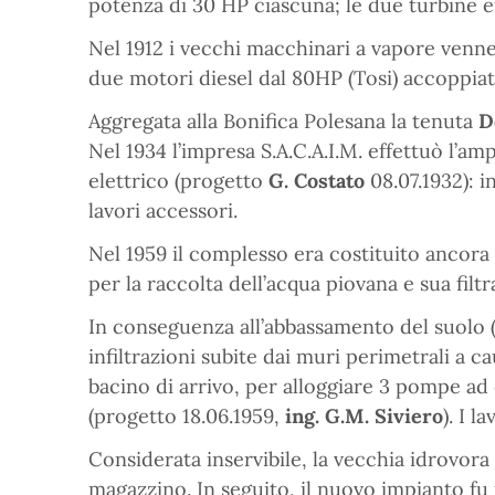
potenza di 30 HP ciascuna; le due turbine e
Nel 1912 i vecchi macchinari a vapore venner
due motori diesel dal 80HP (Tosi) accoppiati
Aggregata alla Bonifica Polesana la tenuta
D
Nel 1934 l’impresa S.A.C.A.I.M. effettuò l’a
elettrico (progetto
G. Costato
08.07.1932): i
lavori accessori.
Nel 1959 il complesso era costituito ancora 
per la raccolta dell’acqua piovana e sua filtr
In conseguenza all’abbassamento del suolo (ca
infiltrazioni subite dai muri perimetrali a c
bacino di arrivo, per alloggiare 3 pompe ad
(progetto 18.06.1959,
ing. G.M. Siviero
). I 
Considerata inservibile, la vecchia idrovora 
magazzino. In seguito, il nuovo impianto f