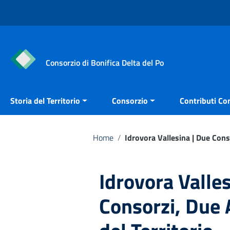
Vai ai contenuti
Vai al menu di navigazione
Vai al footer
Consorzio di Bonifica Delta del Po
Storia del Territorio
Consorzio
Contributi Con
Home
/
Idrovora Vallesina | Due Conso
Idrovora Valles
Consorzi, Due A