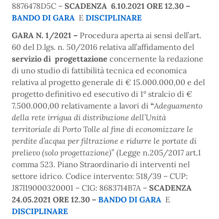
8876478D5C –
SCADENZA 6.10.2021 ORE 12.30 –
BANDO
DI
GARA
E
DISCIPLINARE
GARA N. 1/2021 –
Procedura aperta ai sensi dell’art.
60 del D.lgs. n. 50/2016 relativa
all’affidamento del
servizio di progettazione
concernente la redazione
di uno studio di fattibilità tecnica ed economica
relativa al progetto generale di € 15.000.000,00 e del
progetto definitivo ed esecutivo di 1° stralcio di €
7.500.000,00 relativamente a lavori di
“
Adeguamento
della rete irrigua di distribuzione dell’Unità
territoriale di Porto Tolle al fine di economizzare le
perdite d’acqua per filtrazione e ridurre le portate di
prelievo (solo progettazione)
” (Legge n.205/2017 art.1
comma 523. Piano Straordinario di interventi nel
settore idrico. Codice intervento: 518/39
– C
UP:
J87I19000320001 – CIG: 8683714B7A –
SCADENZA
24.05.2021 ORE 12.30 –
BANDO
DI
GARA
E
DISCIPLINARE