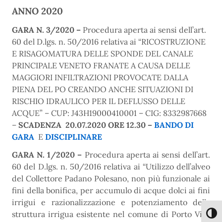
ANNO 2020
GARA N. 3/2020 –
Procedura aperta ai sensi dell’art.
60 del D.lgs. n. 50/2016 relativa
ai “RICOSTRUZIONE
E RISAGOMATURA DELLE SPONDE DEL CANALE
PRINCIPALE VENETO FRANATE A CAUSA DELLE
MAGGIORI INFILTRAZIONI PROVOCATE DALLA
PIENA DEL PO CREANDO ANCHE SITUAZIONI DI
RISCHIO IDRAULICO PER IL DEFLUSSO DELLE
ACQUE” – C
UP: J43H19000410001 – CIG: 8332987668
–
SCADENZA 20.07.2020 ORE 12.30 –
BANDO DI
GARA
E
DISCIPLINARE
GARA N. 1/2020 –
Procedura aperta ai sensi dell’art.
60 del D.lgs. n. 50/2016 relativa ai “Utilizzo dell’alveo
del Collettore Padano Polesano, non più funzionale ai
fini della bonifica, per accumulo di acque dolci ai fini
irrigui e razionalizzazione e potenziamento della
struttura irrigua esistente nel comune di Porto Viro
Attiva