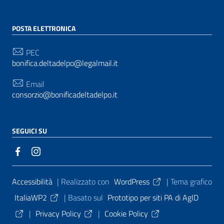
POSTA ELETTRONICA
PEC
bonifica.deltadelpo@legalmail.it
Email
consorzio@bonificadeltadelpo.it
SEGUICI SU
Sezione Link Utili
Accessibilità
| Realizzato con
WordPress
|
Tema grafico
ItaliaWP2
| Basato sul
Prototipo per siti PA di AgID
|
Privacy Policy
|
Cookie Policy