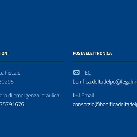
IONI
POSTA ELETTRONICA
e Fiscale
PEC
20295
bonifica.deltadelpo@legalmai
o di emergenza idraulica
Email
275791676
consorzio@bonificadeltadelp