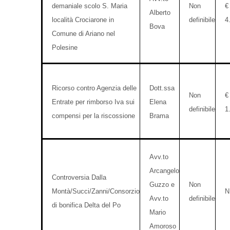
demaniale scolo S. Maria
Non
€
Alberto
località Crociarone in
definibile
4
Bova
Comune di Ariano nel
Polesine
Ricorso contro Agenzia delle
Dott.ssa
Non
€
Entrate per rimborso Iva sui
Elena
definibile
1
compensi per la riscossione
Brama
Avv.to
Arcangelo
Controversia Dalla
Guzzo e
Non
Montà/Succi/Zanni/Consorzio
N
Avv.to
definibile
di bonifica Delta del Po
Mario
Amoroso