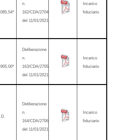
n.
Incarico
.085,54*
162/CDA/2704
fiduciario
del 11/01/2021
Deliberazione
n.
Incarico
.905,00*
163/CDA/2705
fiduciario
del 11/01/2021
Deliberazione
n.
Incarico
.D.
164/CDA/2706
fiduciario
del 11/01/2021