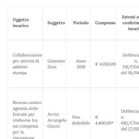
Estemi a
Oggetto
Soggetto
Periodo
Compenso
conferi
incarico
incar
Collaborazione
Deliber
per attività di
Giannino
Anno
n.
€ 4.050,00
addetto
Dian
2019
718/CDA
stampa
del 18/0
Ricorso contro
Agenzia delle
Delibera
Entrate per
Avv.to
Non
€
n.
rimborso Iva
Arcangelo
definibile
4.400,00*
682/CDA
sui compensi
Guzzo
del 27/0
per la
riscossione