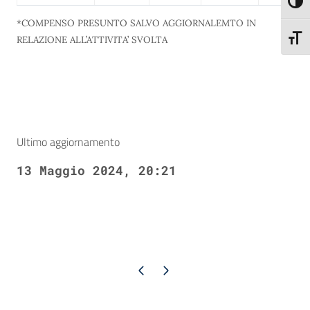
Attiva
*COMPENSO PRESUNTO SALVO AGGIORNALEMTO IN
Attiva
RELAZIONE ALL’ATTIVITA’ SVOLTA
Ultimo aggiornamento
13 Maggio 2024, 20:21
Pagina precedente
Pagina successiva