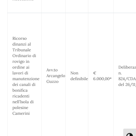
Ricorso
dinanzi al
Tribunale
Ordinario di
rovigo in
ordine ai
Delibera
Avv.to
lavori di
Non
€
n.
Arcangelo
manutenzione
definibile
6.000,00*
824/CDA
Guzzo
dei canali di
del 26/1
bonifica
ricadenti
nell’Isola di
polesine
Camerini