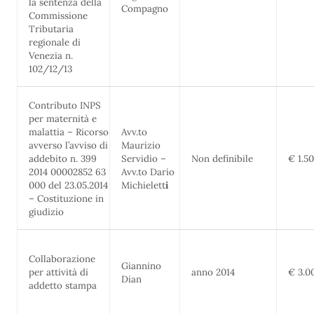
la sentenza della
Compagno
Commissione
Tributaria
regionale di
Venezia n.
102/12/13
Contributo INPS
per maternità e
malattia – Ricorso
Avv.to
avverso l’avviso di
Maurizio
addebito n. 399
Servidio –
Non definibile
€ 1.5
2014 00002852 63
Avv.to Dario
000 del 23.05.2014
Michielett
i
– Costituzione in
giudizio
Collaborazione
Giannino
per attività di
anno 2014
€ 3.0
Dian
addetto stampa