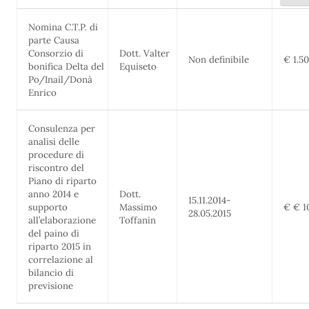
Nomina C.T.P. di
parte Causa
Consorzio di
Dott. Valter
Non definibile
€ 1.5
bonifica Delta del
Equiseto
Po/Inail/Donà
Enrico
Consulenza per
analisi delle
procedure di
riscontro del
Piano di riparto
anno 2014 e
Dott.
15.11.2014-
supporto
Massimo
€ € 1
28.05.2015
all’elaborazione
Toffanin
del paino di
riparto 2015 in
correlazione al
bilancio di
previsione