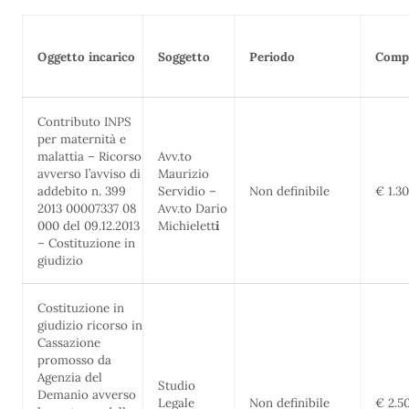
Oggetto incarico
Soggetto
Periodo
Comp
Contributo INPS
per maternità e
malattia – Ricorso
Avv.to
avverso l’avviso di
Maurizio
addebito n. 399
Servidio –
Non definibile
€ 1.3
2013 00007337 08
Avv.to Dario
000 del 09.12.2013
Michielett
i
– Costituzione in
giudizio
Costituzione in
giudizio ricorso in
Cassazione
promosso da
Agenzia del
Studio
Demanio avverso
Legale
Non definibile
€ 2.5