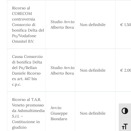
Ricorso al
CORECOM
controversia
Studio Avv.to
Consorzio di
Non definibile
€ 1.5
Alberto Bova
bonifica Delta del
Po/Vodafone
Omnitel B.V.
Causa Consorzio
di bonifica Delta
del Po/Bellan
Studio Avv.to
Non definibile
€ 2.0
Daniele Ricorso
Alberto Bova
ex art. 447 bis
c.p.c.
Ricorso al T.A.R.
Veneto promosso
Avv.to
da Ashmultimedia
Attiva
Giuseppe
Non definibile
€ 5.8
S.r.l. –
Biondaro
Costituzione in
Attiva
giudizio