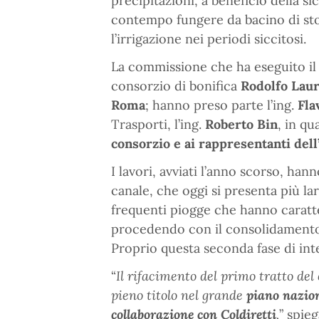
precipitazioni, a beneficio della si
contempo fungere da bacino di sto
l’irrigazione nei periodi siccitosi.
La commissione che ha eseguito il 
consorzio di bonifica
Rodolfo Laur
Roma
; hanno preso parte l’ing.
Fla
Trasporti, l’ing.
Roberto Bin
, in qu
consorzio e ai rappresentanti del
I lavori, avviati l’anno scorso, han
canale, che oggi si presenta più l
frequenti piogge che hanno caratte
procedendo con il consolidamento 
Proprio questa seconda fase di inte
“
Il rifacimento del primo tratto del
pieno titolo nel grande
piano nazio
collaborazione con Coldiretti
,
” spie