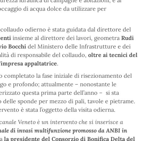
curezza idraulica di campagne e abitazioni, e al
ccaggio di acqua dolce da utilizzare per
collaudo odierno è stata guidata dal direttore del
enti
insieme al direttore dei lavori, geometra
Rudi
vio Bocchi
del Ministero delle Infrastrutture e dei
alità di responsabile del collaudo,
oltre ai tecnici del
l’impresa appaltatrice
.
no completato la fase iniziale di risezionamento del
argo e profondo; attualmente – nonostante le
rizzato questa prima parte dell’anno – si sta
delle sponde per mezzo di pali, tavole e pietrame.
rvento è stata l’oggetto della visita odierna.
 canale Veneto è un intervento che si inserisce a
nale di invasi multifunzione promosso da ANBI in
ga
la presidente del Consorzio di Bonifica Delta del