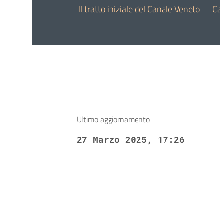
5
27 March 2025
Il tratto iniziale del Canale Veneto
2
C
Ultimo aggiornamento
27 Marzo 2025, 17:26