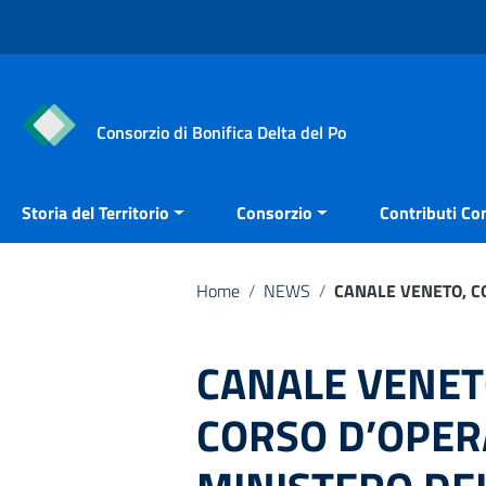
Vai ai contenuti
Vai al menu di navigazione
Vai al footer
Consorzio di Bonifica Delta del Po
Storia del Territorio
Consorzio
Contributi Con
Home
/
NEWS
/
CANALE VENETO, C
CANALE VENET
CORSO D’OPER