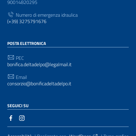
90014820295
Numero di emergenza idraulica
(+39) 3275791676
POSTA ELETTRONICA
PEC
bonifica.deltadelpo@legalmail.it
Email
consorzio@bonificadeltadelpo.it
SEGUICI SU
Sezione Link Utili