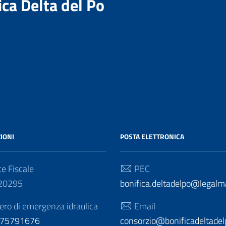
ica Delta del Po
IONI
POSTA ELETTRONICA
e Fiscale
PEC
20295
bonifica.deltadelpo@legalmai
o di emergenza idraulica
Email
275791676
consorzio@bonificadeltadelp