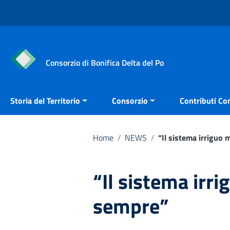
Vai ai contenuti
Vai al menu di navigazione
Vai al footer
Consorzio di Bonifica Delta del Po
Storia del Territorio
Consorzio
Contributi Con
Home
/
NEWS
/
“Il sistema irriguo 
“Il sistema irri
sempre”