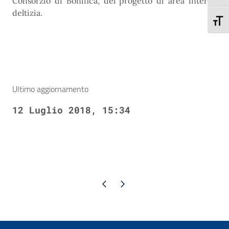
Consorzio di Bonifica, del progetto di area interna
deltizia.
Attiva
Ultimo aggiornamento
12 Luglio 2018, 15:34
Pagina precedente
Pagina successiva