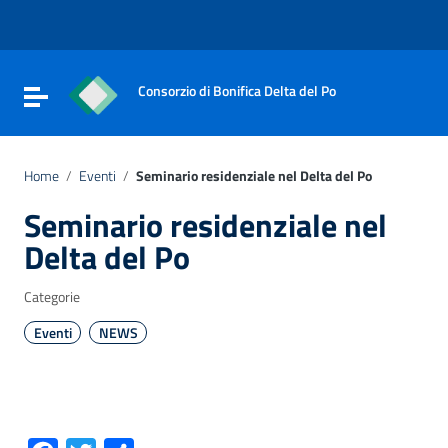
Vai ai contenuti
Vai al menu di navigazione
Vai al footer
Consorzio di Bonifica Delta del Po
Attiva / disattiva la navigazione
Home
/
Eventi
/
Seminario residenziale nel Delta del Po
Seminario residenziale nel
Delta del Po
Categorie
Eventi
NEWS