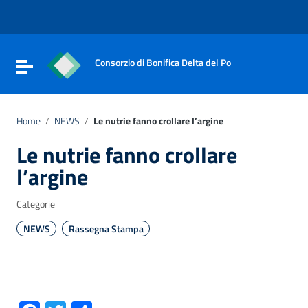
Vai ai contenuti
Vai al menu di navigazione
Vai al footer
Consorzio di Bonifica Delta del Po
Attiva / disattiva la navigazione
Home
/
NEWS
/
Le nutrie fanno crollare l’argine
Le nutrie fanno crollare
l’argine
Categorie
NEWS
Rassegna Stampa