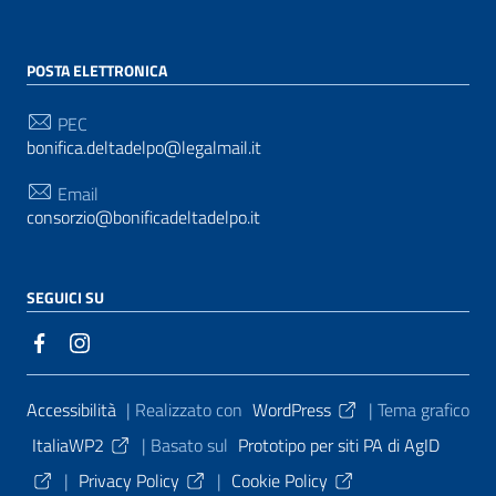
POSTA ELETTRONICA
PEC
bonifica.deltadelpo@legalmail.it
Email
consorzio@bonificadeltadelpo.it
SEGUICI SU
Sezione Link Utili
Accessibilità
| Realizzato con
WordPress
|
Tema grafico
ItaliaWP2
| Basato sul
Prototipo per siti PA di AgID
|
Privacy Policy
|
Cookie Policy