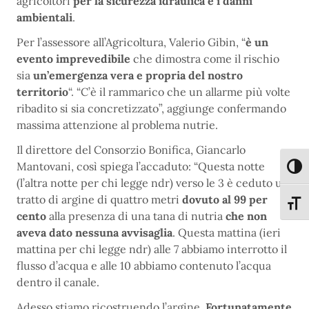
agricoltori
per la sicurezza idraulica e i danni
ambientali
.
Per l’assessore all’Agricoltura, Valerio Gibin, “
è un
evento imprevedibile
che dimostra come il rischio
sia
un’emergenza vera e propria del nostro
territorio
“. “C’è il rammarico che un allarme più volte
ribadito si sia concretizzato”, aggiunge confermando
massima attenzione al problema nutrie.
Il direttore del Consorzio Bonifica, Giancarlo
Mantovani, così spiega l’accaduto: “Questa notte
Attiva
(l’altra notte per chi legge ndr) verso le 3 è ceduto un
tratto di argine di quattro metri
dovuto al 99 per
Attiva
cento
alla presenza di una tana di nutria
che non
aveva dato nessuna avvisaglia
. Questa mattina (ieri
mattina per chi legge ndr) alle 7 abbiamo interrotto il
flusso d’acqua e alle 10 abbiamo contenuto l’acqua
dentro il canale.
Adesso stiamo ricostruendo l’argine.
Fortunatamente