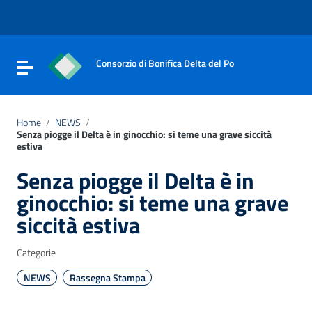
Vai ai contenuti
Vai al menu di navigazione
Vai al footer
Consorzio di Bonifica Delta del Po
Attiva / disattiva la navigazione
Home
/
NEWS
/
Senza piogge il Delta è in ginocchio: si teme una grave siccità
estiva
Senza piogge il Delta è in
ginocchio: si teme una grave
siccità estiva
Categorie
NEWS
Rassegna Stampa