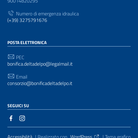
90014820295
Numero di emergenza idraulica
(+39) 3275791676
POSTA ELETTRONICA
PEC
bonifica.deltadelpo@legalmail.it
Email
consorzio@bonificadeltadelpo.it
SEGUICI SU
Sezione Link Utili
Accessibilità
| Realizzato con
WordPress
|
Tema grafico