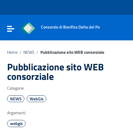
Vai ai contenuti
Vai al menu di navigazione
Vai al footer
Consorzio di Bonifica Delta del Po
Attiva / disattiva la navigazione
Home
/
NEWS
/
Pubblicazione sito WEB consorziale
Pubblicazione sito WEB
consorziale
Categorie
NEWS
WebGis
Argomenti
webgis