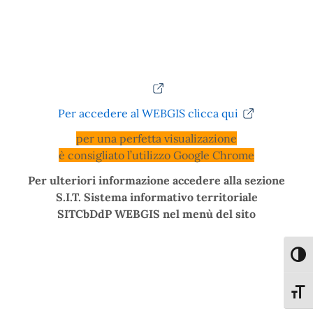
Per accedere al WEBGIS clicca qui
per una perfetta visualizazione
è consigliato l’utilizzo Google Chrome
Per ulteriori informazione accedere alla sezione
S.I.T. Sistema informativo territoriale
SITCbDdP WEBGIS nel menù del sito
Attiva
Attiva