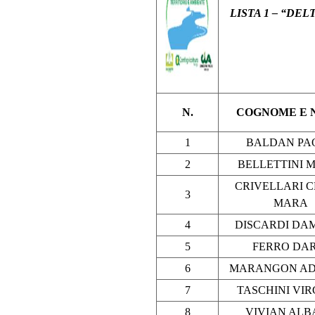
LISTA 1 – “DE
N.
COGNOME E 
1
BALDAN PA
2
BELLETTINI 
CRIVELLARI C
3
MARA
4
DISCARDI DA
5
FERRO DA
6
MARANGON AD
7
TASCHINI VIR
8
VIVIAN AL