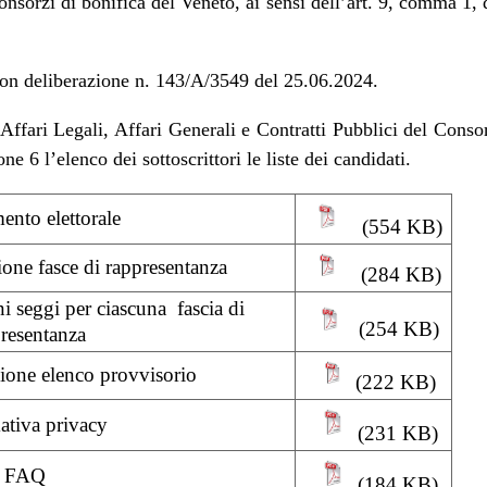
onsorzi di bonifica del Veneto, ai sensi dell’art. 9, comma 1,
 con deliberazione n. 143/A/3549 del 25.06.2024.
Affari Legali, Affari Generali e Contratti Pubblici del Conso
 6 l’elenco dei sottoscrittori le liste dei candidati.
nto elettorale
(554 KB)
one fasce di rappresentanza
(284 KB)
i seggi per ciascuna fascia di
(254 KB)
resentanza
ione elenco provvisorio
(222 KB)
ativa privacy
(231 KB)
FAQ
(184 KB)