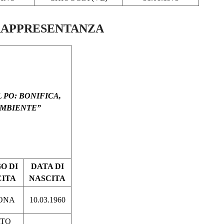
 RAPPRESENTANZA
L PO: BONIFICA,
AMBIENTE”
O DI
DATA DI
CITA
NASCITA
ONA
10.03.1960
RTO